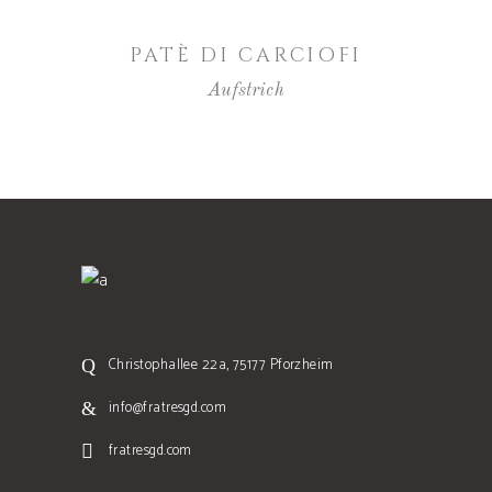
WEITERLESEN
PATÈ DI CARCIOFI
Aufstrich
Christophallee 22a, 75177 Pforzheim
info@fratresgd.com
fratresgd.com